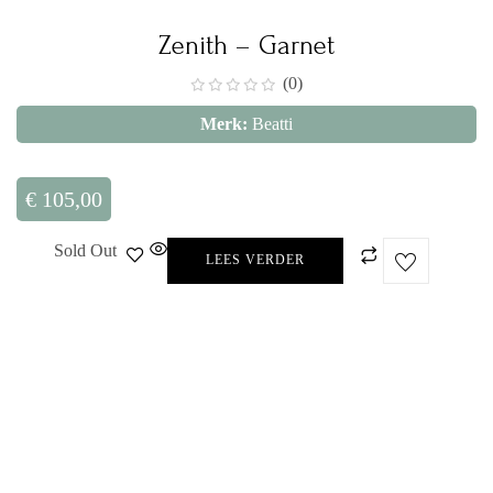
Zenith – Garnet
(0)
Merk:
Beatti
€
105,00
Sold Out
LEES VERDER