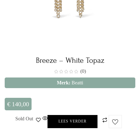
Breeze – White Topaz
(0)
Merk:
Beatti
€
140,00
Sold Out
LEES VERDER