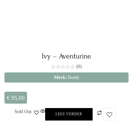
Ivy – Aventurine
(0)
Merk:
Beatti
€
95,00
Sold Out
LEES VERDER