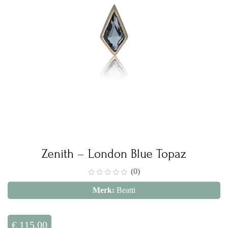
Zenith – London Blue Topaz
(0)
Merk:
Beatti
€
115,00