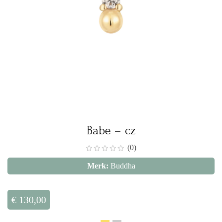
Babe – cz
(0)
Merk:
Buddha
€
130,00