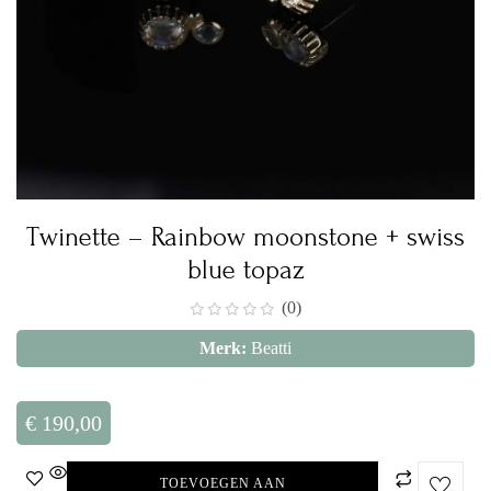
Twinette – Rainbow moonstone + swiss
blue topaz
(0)
Merk:
Beatti
€
190,00
TOEVOEGEN AAN