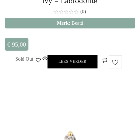
Ivy – Labrodorite
(0)
Merk:
Beatti
€
95,00
Sold Out
LEES VERDER