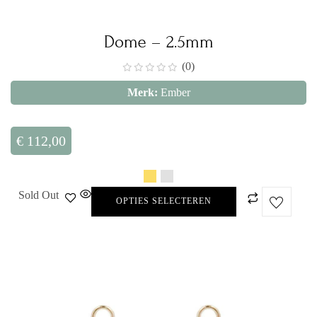
Dome – 2.5mm
(0)
Merk:
Ember
€
112,00
Sold Out
OPTIES SELECTEREN