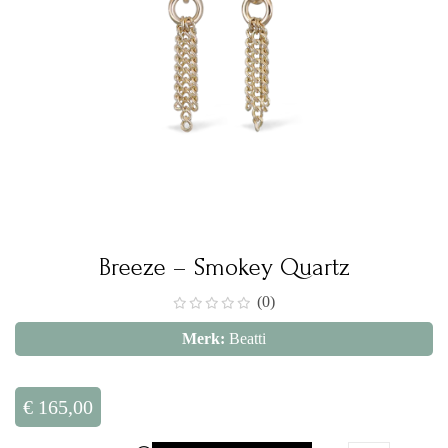
Breeze – Smokey Quartz
(0)
Merk:
Beatti
€
165,00