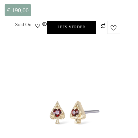
€
190,00
Sold Out
LEES VERDER