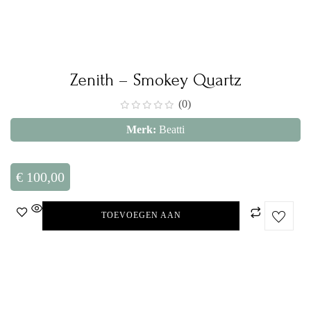
Zenith – Smokey Quartz
(0)
Merk:
Beatti
€
100,00
TOEVOEGEN AAN
WINKELWAGEN