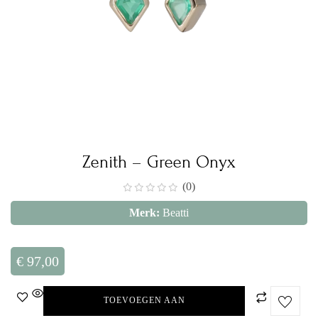
Zenith – Green Onyx
(0)
Merk:
Beatti
€
97,00
TOEVOEGEN AAN