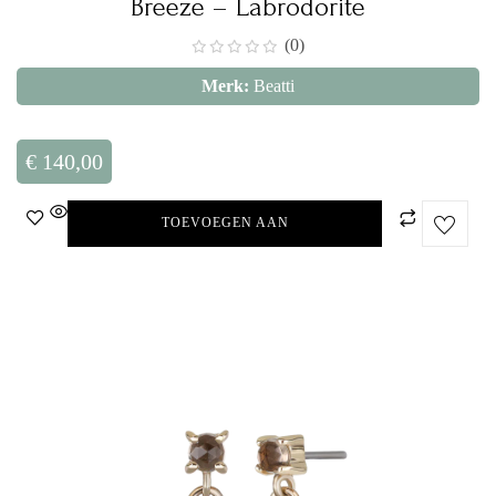
Breeze – Labrodorite
(0)
Merk:
Beatti
€
140,00
TOEVOEGEN AAN
WINKELWAGEN