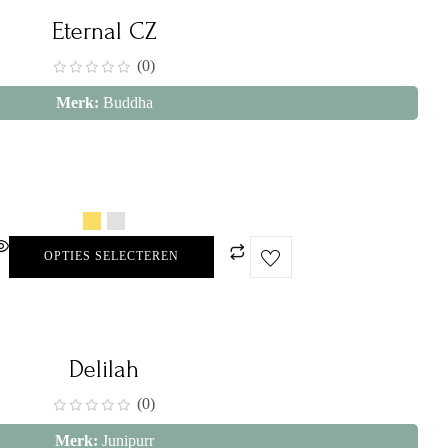
Eternal CZ
(0)
Merk:
Buddha
OPTIES SELECTEREN
Delilah
(0)
Merk:
Junipurr