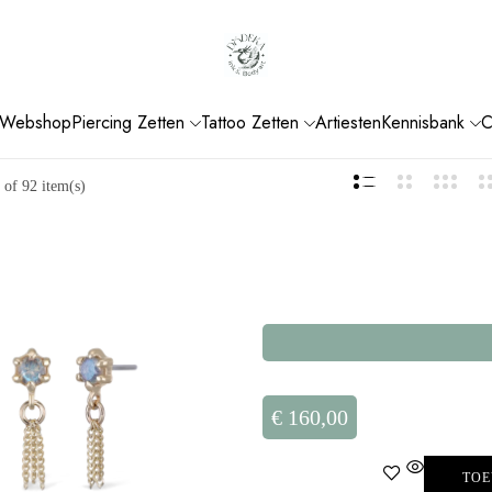
Webshop
Piercing Zetten
Tattoo Zetten
Artiesten
Kennisbank
C
of 92 item(s)
€
160,00
TOE