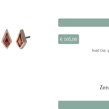
€
105,00
Sold Out
Zen