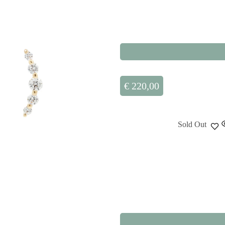
€
220,00
Sold Out