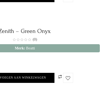
Zenith – Green Onyx
(0)
Merk:
Beatti
VOEGEN AAN WINKELWAGEN