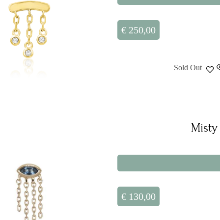
€
250,00
Sold Out
Misty
€
130,00