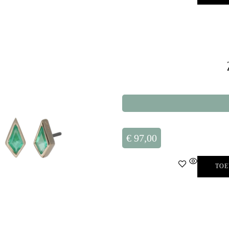
€
97,00
TOE