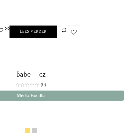
LEES VERDER
Babe – cz
(0)
Merk:
Buddha