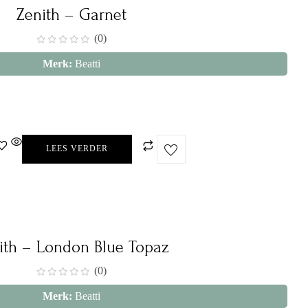
Zenith – Garnet
(0)
Merk:
Beatti
LEES VERDER
ith – London Blue Topaz
(0)
Merk:
Beatti