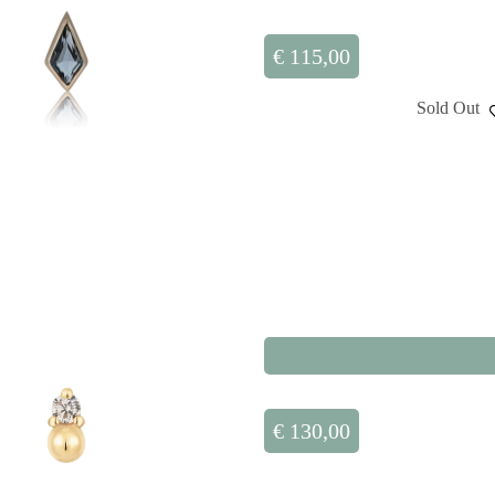
€
115,00
Sold Out
€
130,00