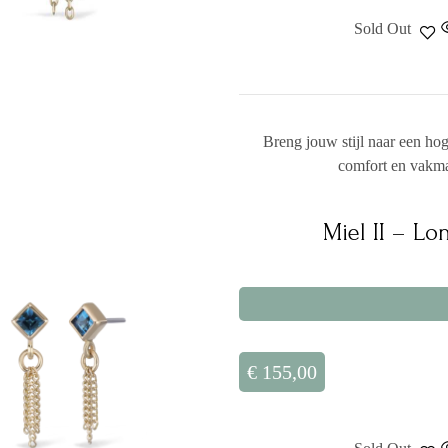
Sold Out
Breng jouw stijl naar een ho
comfort en vakm
Miel II – L
€
155,00