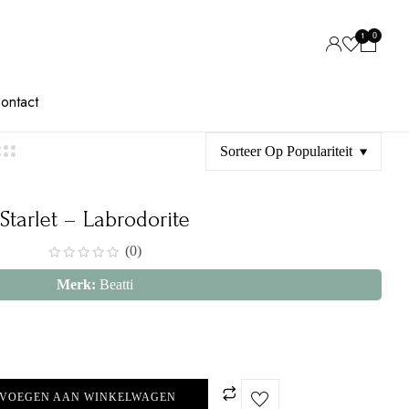
0
1
ontact
Sorteer Op Populariteit
Starlet – Labrodorite
(0)
Merk:
Beatti
VOEGEN AAN WINKELWAGEN