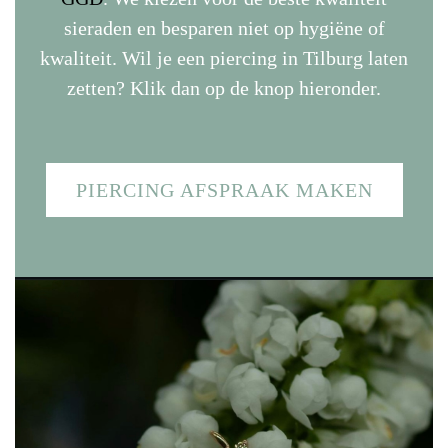
sieraden en besparen niet op hygiëne of
kwaliteit. Wil je een piercing in Tilburg laten
zetten? Klik dan op de knop hieronder.
PIERCING AFSPRAAK MAKEN