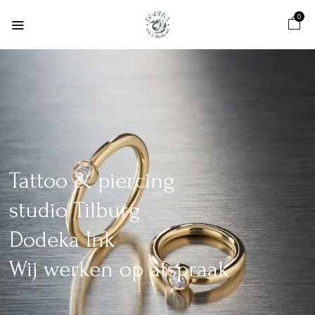
0
Tattoo & piercing
studio Tilburg
Dodeka Ink
Wij werken op afspraak