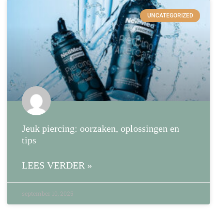
UNCATEGORIZED
Jeuk piercing: oorzaken, oplossingen en
tips
LEES VERDER »
september 10, 2025