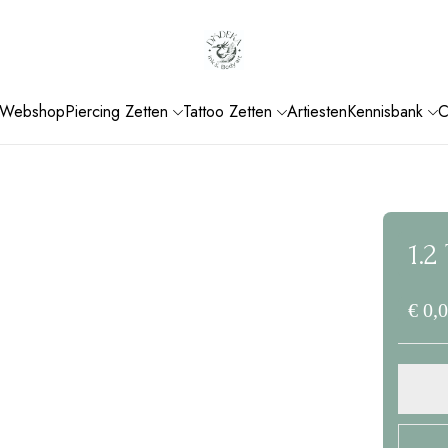
Be the first to review “
Webshop
Piercing Zetten
Tattoo Zetten
Artiesten
Kennisbank
C
Je e-mailadres wordt niet gep
Your rating
1.2
€
0,