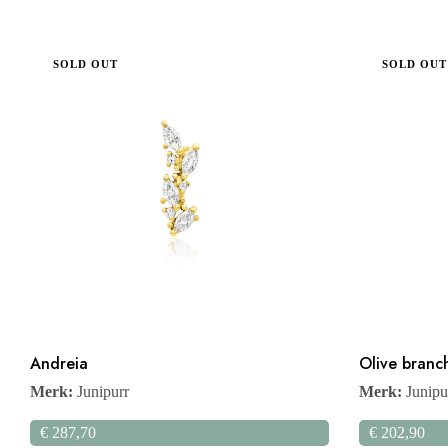
SOLD OUT
SOLD OUT
Andreia
Olive branc
Merk:
Junipurr
Merk:
Junipu
€
287,70
€
202,90