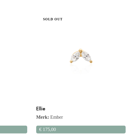
SOLD OUT
Ellie
Merk:
Ember
€
175,00