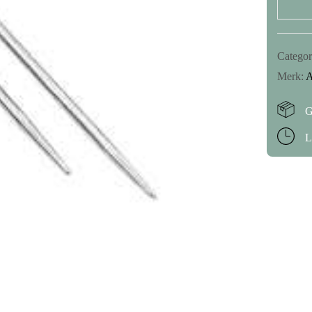
Categor
Merk:
A
Mijn naam, e-mail en site op
reactie plaats.
G
L