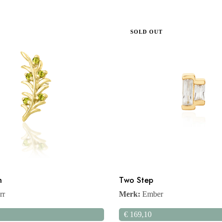
SOLD OUT
h
Two Step
rr
Merk:
Ember
€
169,10