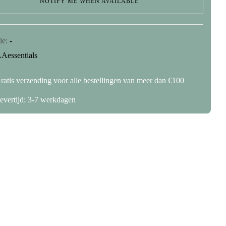
NOTIFY ME WHEN AVAILABLE
ie:
-
Aessentials
slaan in deze browser voor de volgende keer wanneer ik een
ratis verzending voor alle bestellingen van meer dan €100
evertijd: 3-7 werkdagen