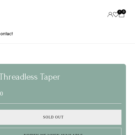
0
1
1.2 threadless taper”
ontact
ubliceerd.
Vereiste velden zijn gemarkeerd met
*
 Threadless Taper
00
SOLD OUT