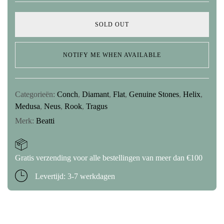
SOLD OUT
NOTIFY ME WHEN AVAILABLE
Categorieën:
Conch
,
Diamant
,
Flat
,
Genuine Stones
,
Helix
,
Medusa
,
Neus
,
Rook
,
Tragus
Merk:
Beatti
Gratis verzending voor alle bestellingen van meer dan €100
Levertijd: 3-7 werkdagen