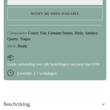
NOTIFY ME WHEN AVAILABLE
Categorieën:
Conch
,
Flat
,
Genuine Stones
,
Helix
,
Smokey
Quartz
,
Tragus
Merk:
Beatti
Gratis verzending voor alle bestellingen van meer dan €100
Levertijd: 3-7 werkdagen
Beschrijving