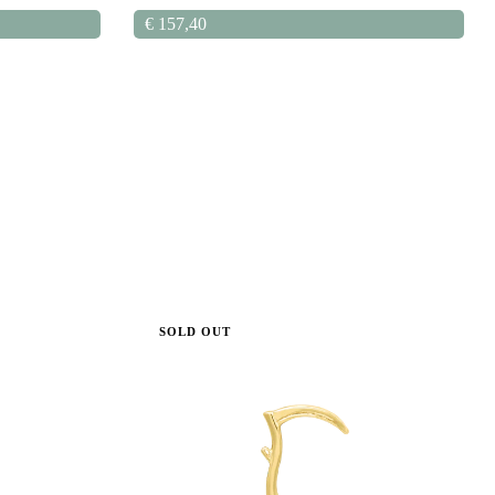
€
157,40
SOLD OUT