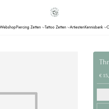
Webshop
Piercing Zetten
Tattoo Zetten
Artiesten
Kennisbank
C
Thr
€
15