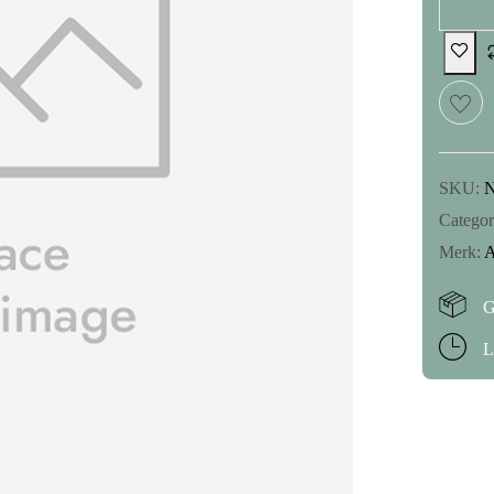
SKU:
Categor
Merk:
A
G
L