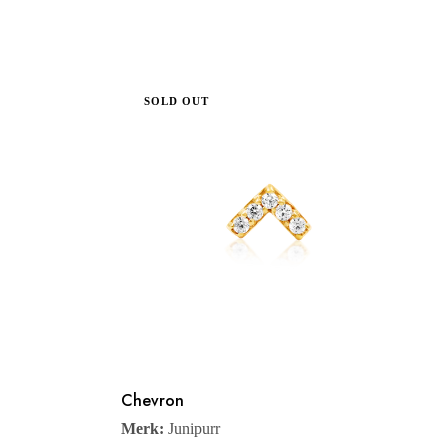
SOLD OUT
Chevron
Merk:
Junipurr