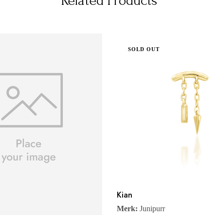
Related Products
SOLD OUT
Kian
Merk:
Junipurr