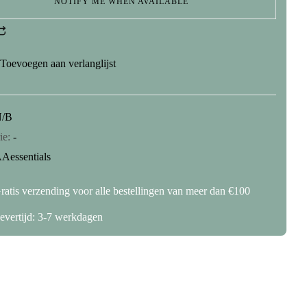
NOTIFY ME WHEN AVAILABLE
Toevoegen aan verlanglijst
N/B
ie:
-
Aessentials
ratis verzending voor alle bestellingen van meer dan €100
evertijd: 3-7 werkdagen