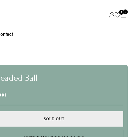
0
1
ontact
eaded Ball
,00
SOLD OUT