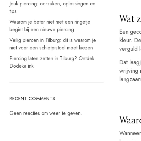
Jeuk piercing: oorzaken, oplossingen en
tips
Wat z
Waarom je beter niet met een ringetje
begint bij een nieuwe piercing
Een geco
kleur. D
Veilig piercen in Tilburg: dit is waarom je
niet voor een schietpistool moet kiezen
verguld 
Piercing laten zetten in Tilburg? Ontdek
Dat laagj
Dodeka ink
wrijving 
langzaam 
RECENT COMMENTS
Geen reacties om weer te geven.
Waar
Wanneer 