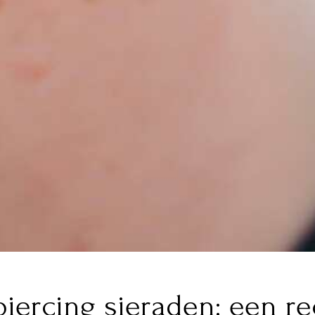
iercing sieraden: een r