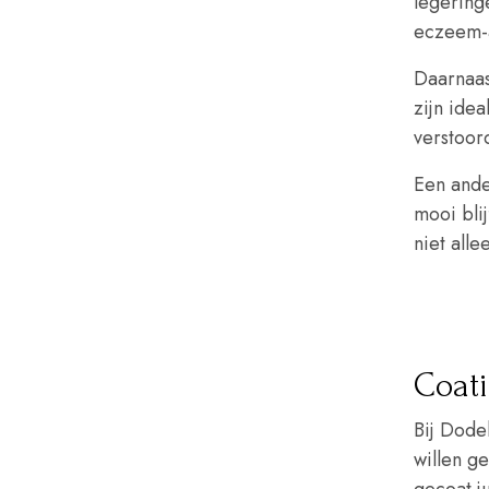
legeringe
eczeem-a
Daarnaas
zijn idea
verstoor
Een ande
mooi blij
niet all
Coati
Bij Dode
willen g