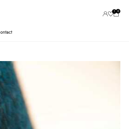
0
1
ontact