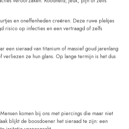
acties veroorzaken. Roodheid, jeuk, pijn of zelfs
urtjes en oneffenheden creëren. Deze ruwe plekjes
 risico op infecties en een vertraagd of zelfs
r een sieraad van titanium of massief goud jarenlang
f verliezen ze hun glans. Op lange termijn is het dus
k. Mensen komen bij ons met piercings die maar niet
ak blijkt de boosdoener het sieraad te zijn: een