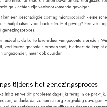
n die nikkel of andere stoffen bevatten die allergische re
chtige klachten zijn veelvoorkomende gevolgen.
t kan een beschadigde coating microscopisch kleine sche
le schuilplaatsen voor bacteriën. Het gevolg? Een verhoogd
d genezingsproces.
r nadeel is de korte levensduur van gecoate sieraden. Waa
ft, verkleuren gecoate sieraden snel, bladdert de laag af o
een ongezonder, maar ook duurder.
ngs tijdens het genezingsproces
ka Ink zien we dit probleem dagelijks terug in de praktij
enezen, ondanks dat ze hun nazorg zorgvuldig opvolgen. Va