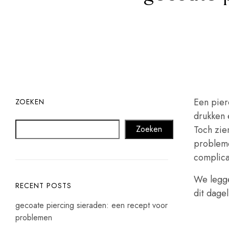
Een pierc
ZOEKEN
drukken e
Zoeken
Toch zie
probleme
complica
We legge
RECENT POSTS
dit dagel
gecoate piercing sieraden: een recept voor
problemen