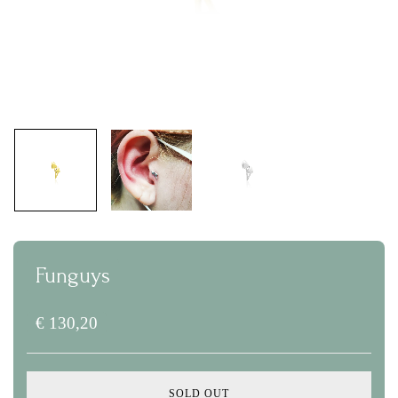
Funguys
€
130,20
SOLD OUT