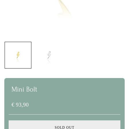
Mini Bolt
€
93,90
SOLD OUT