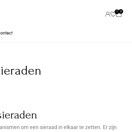
0
1
ontact
sieraden
 sieraden
nismen om een ​​sieraad in elkaar te zetten. Er zijn