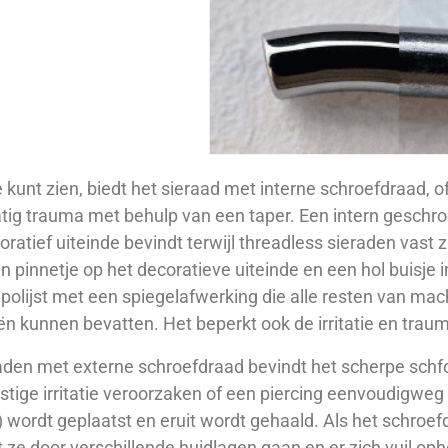
e kunt zien, biedt het sieraad met interne schroefdraad,
ig trauma met behulp van een taper. Een intern geschroe
oratief uiteinde bevindt terwijl threadless sieraden vast
 pinnetje op het decoratieve uiteinde en een hol buisje i
olijst met een spiegelafwerking die alle resten van mach
ën kunnen bevatten. Het beperkt ook de irritatie en traum
raden met externe schroefdraad bevindt het scherpe schfo
stige irritatie veroorzaken of een piercing eenvoudigweg
) wordt geplaatst en eruit wordt gehaald. Als het schroefdr
 ze door verschillende huidlagen gaan en er zich vuil oph