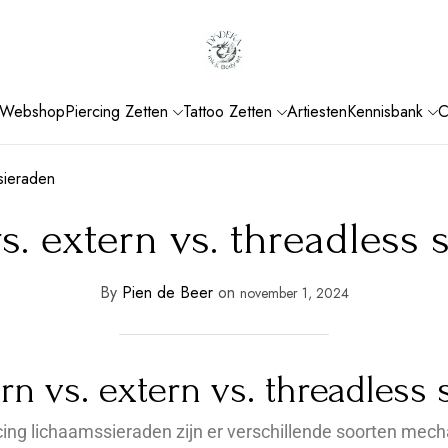
Webshop
Piercing Zetten
Tattoo Zetten
Artiesten
Kennisbank
C
 sieraden
vs. extern vs. threadless 
By
Pien de Beer
on
november 1, 2024
ern vs. extern vs. threadless
rcing lichaamssieraden zijn er verschillende soorten mecha