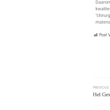
Daarom 
kwalite
“chirur
materia
Post 
PREVIOUS