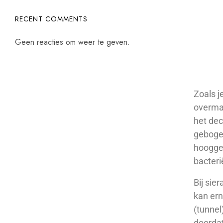
RECENT COMMENTS
Geen reacties om weer te geven.
Zoals j
overmat
het dec
gebogen
hooggep
bacteri
Bij sie
kan ern
(tunnel
doordat