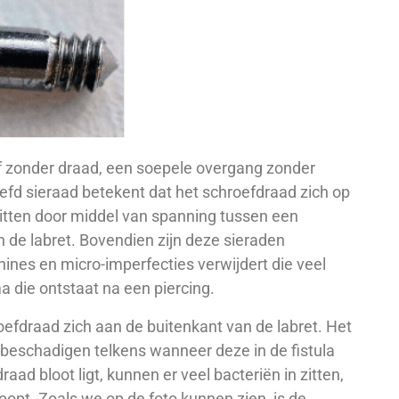
 of zonder draad, een soepele overgang zonder
fd sieraad betekent dat het schroefdraad zich op
 zitten door middel van spanning tussen een
n de labret. Bovendien zijn deze sieraden
ines en micro-imperfecties verwijdert die veel
a die ontstaat na een piercing.
efdraad zich aan de buitenkant van de labret. Het
 beschadigen telkens wanneer deze in de fistula
aad bloot ligt, kunnen er veel bacteriën in zitten,
oopt. Zoals we op de foto kunnen zien, is de