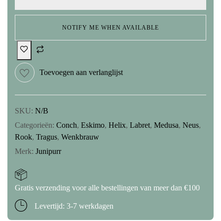
NOTIFY ME WHEN AVAILABLE
Toevoegen aan verlanglijst
SKU:
N/B
Categorieën:
Conch
,
Eskimo
,
Helix
,
Labret
,
Medusa
,
Neus
,
Rook
,
Tragus
,
Wenkbrauw
Merk:
Junipurr
Gratis verzending voor alle bestellingen van meer dan €100
Levertijd: 3-7 werkdagen