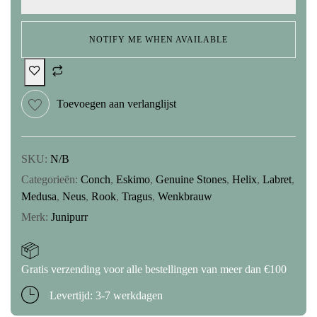
NOTIFY ME WHEN AVAILABLE
Toevoegen aan verlanglijst
SKU:
N/B
Categorieën:
Conch
,
Eskimo
,
Genuine Stones
,
Helix
,
Labret
,
Medusa
,
Neus
,
Rook
,
Tragus
,
Wenkbrauw
Merk:
Junipurr
Gratis verzending voor alle bestellingen van meer dan €100
Levertijd: 3-7 werkdagen