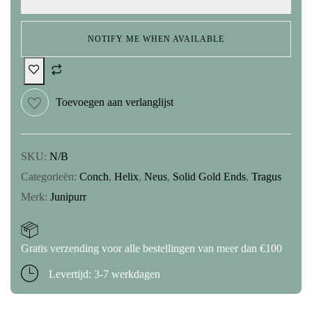
NOTIFY ME WHEN AVAILABLE
Toevoegen aan verlanglijst
SKU:
N/B
Categorieën:
Conch
,
Helix
,
Neus
,
Solid Gold Ends
,
Tragus
Merk:
Junipurr
Gratis verzending voor alle bestellingen van meer dan €100
Levertijd: 3-7 werkdagen