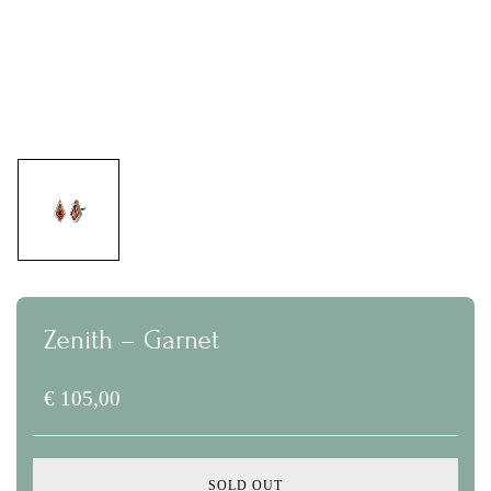
Mijn naam, e-mail en site opslaan in deze
browser voor de volgende keer wanneer ik
Zenith – Garnet
een reactie plaats.
€
105,00
SOLD OUT