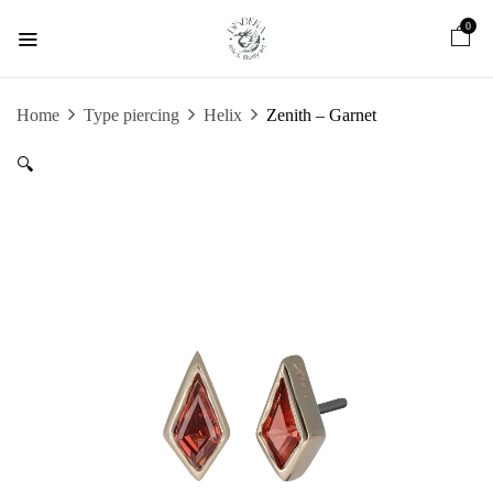
0
Be the first to review “Zenith – Garnet”
Home
Type piercing
Helix
Zenith – Garnet
🔍
Je e-mailadres wordt niet gepubliceerd.
Vereiste velden zijn gemarkeerd met
*
Your rating