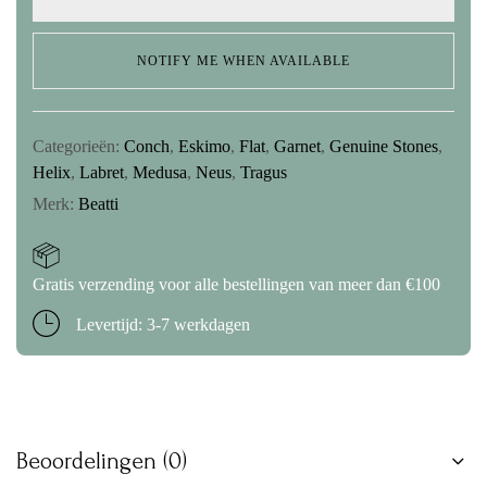
NOTIFY ME WHEN AVAILABLE
Categorieën:
Conch
,
Eskimo
,
Flat
,
Garnet
,
Genuine Stones
,
Helix
,
Labret
,
Medusa
,
Neus
,
Tragus
Merk:
Beatti
Gratis verzending voor alle bestellingen van meer dan €100
Levertijd: 3-7 werkdagen
Beoordelingen (0)